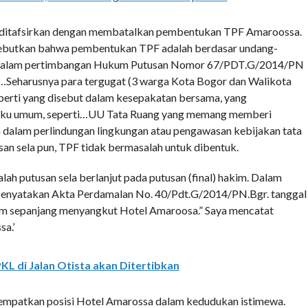
us ditafsirkan dengan membatalkan pembentukan TPF Amaroossa.
yebutkan bahwa pembentukan TPF adalah berdasar undang-
n dalam pertimbangan Hukum Putusan Nomor 67/PDT.G/2014/PN
Seharusnya para tergugat (3 warga Kota Bogor dan Walikota
rti yang disebut dalam kesepakatan bersama, yang
aku umum, seperti…UU Tata Ruang yang memang memberi
 dalam perlindungan lingkungan atau pengawasan kebijakan tata
an sela pun, TPF tidak bermasalah untuk dibentuk.
alah putusan sela berlanjut pada putusan (final) hakim. Dalam
enyatakan Akta Perdamalan No. 40/Pdt.G/2014/PN.Bgr. tanggal
um sepanjang menyangkut Hotel Amaroosa.” Saya mencatat
a.’
KL di Jalan Otista akan Ditertibkan
nempatkan posisi Hotel Amarossa dalam kedudukan istimewa.