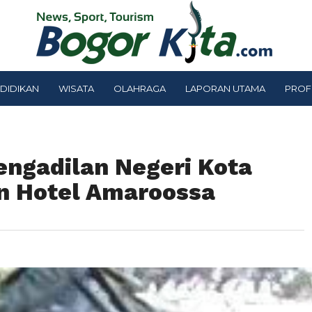
DIDIKAN
WISATA
OLAHRAGA
LAPORAN UTAMA
PROF
engadilan Negeri Kota
n Hotel Amaroossa