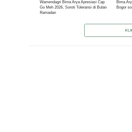
Wamendagri Bima Arya Apresiasi Cap
Bima Ary
Go Meh 2026, Soroti Toleransi di Bulan
Bogor soa
Ramadan
KL