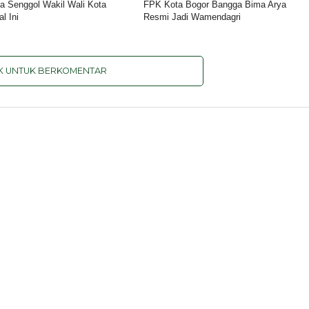
a Senggol Wakil Wali Kota
FPK Kota Bogor Bangga Bima Arya
l Ini
Resmi Jadi Wamendagri
IK UNTUK BERKOMENTAR