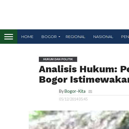
HOME
BOGOR
REGIONAL
NASIONAL
PEN
HUKUM DAN POLITIK
Analisis Hukum: P
Bogor Istimewaka
By
Bogor-Kita
05/12/2014 05:45