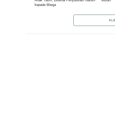
Anak Yatim, Disertai Penyuluhan Hukum
Murah
kepada Warga
KL