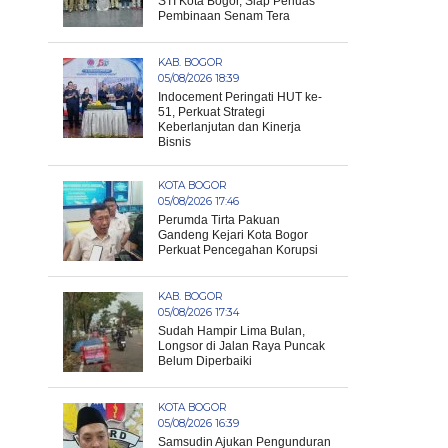
STI Kota Bogor, Siap Perluas
Pembinaan Senam Tera
KAB. BOGOR
05/08/2026 18:39
Indocement Peringati HUT ke-
51, Perkuat Strategi
Keberlanjutan dan Kinerja
Bisnis
KOTA BOGOR
05/08/2026 17:46
Perumda Tirta Pakuan
Gandeng Kejari Kota Bogor
Perkuat Pencegahan Korupsi
KAB. BOGOR
05/08/2026 17:34
Sudah Hampir Lima Bulan,
Longsor di Jalan Raya Puncak
Belum Diperbaiki
KOTA BOGOR
05/08/2026 16:39
Samsudin Ajukan Pengunduran