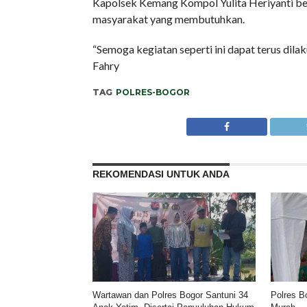
Kapolsek Kemang Kompol Yulita Heriyanti be
masyarakat yang membutuhkan.
“Semoga kegiatan seperti ini dapat terus dila
Fahry
TAG
POLRES-BOGOR
REKOMENDASI UNTUK ANDA
Wartawan dan Polres Bogor Santuni 34
Polres B