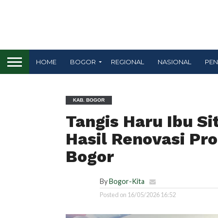
HOME
BOGOR
REGIONAL
NASIONAL
PEN
KAB. BOGOR
Tangis Haru Ibu S
Hasil Renovasi Pr
Bogor
By
Bogor-Kita
Posted on
16/05/2026 16:52