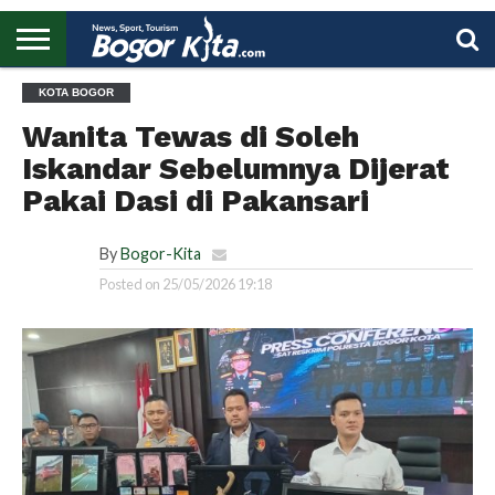
HOME
KOTA BOGOR
BOGOR
REGIONAL
NASIONAL
PENDIDIKAN
WISATA
OLAHRAGA
LAPORAN
PROFIL
UTAMA
Wanita Tewas di Soleh
Iskandar Sebelumnya Dijerat
Pakai Dasi di Pakansari
By
Bogor-Kita
Posted on
25/05/2026 19:18