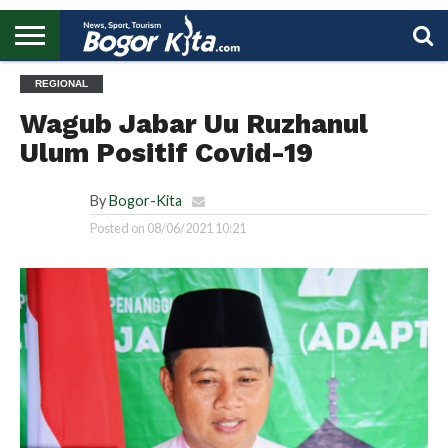
HOME
REGIONAL
BOGOR
REGIONAL
NASIONAL
PENDIDIKAN
WISATA
OLAHRAGA
LAPORAN
PROFIL
UTAMA
Wagub Jabar Uu Ruzhanul
Ulum Positif Covid-19
By
Bogor-Kita
Posted on
08/06/2021 10:21