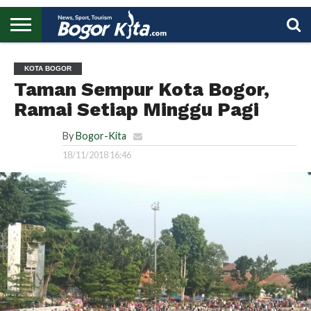
HOME
BOGOR
REGIONAL
NASIONAL
PENDIDIKAN
WISATA
OLAHRAGA
LAPORAN
PROFIL
UTAMA
KOTA BOGOR
Taman Sempur Kota Bogor,
Ramai Setiap Minggu Pagi
By
Bogor-Kita
18/11/2018 16:46