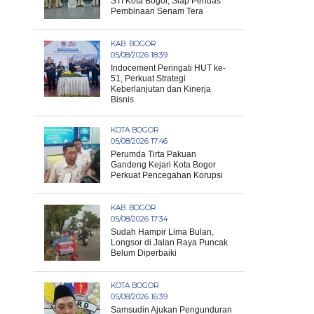
STI Kota Bogor, Siap Perluas
Pembinaan Senam Tera
KAB. BOGOR
05/08/2026 18:39
Indocement Peringati HUT ke-
51, Perkuat Strategi
Keberlanjutan dan Kinerja
Bisnis
KOTA BOGOR
05/08/2026 17:46
Perumda Tirta Pakuan
Gandeng Kejari Kota Bogor
Perkuat Pencegahan Korupsi
KAB. BOGOR
05/08/2026 17:34
Sudah Hampir Lima Bulan,
Longsor di Jalan Raya Puncak
Belum Diperbaiki
KOTA BOGOR
05/08/2026 16:39
Samsudin Ajukan Pengunduran