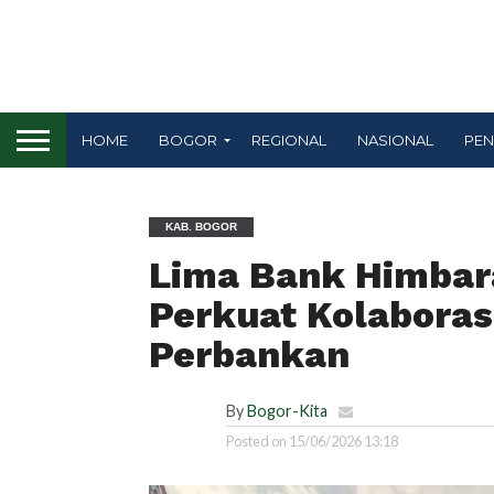
HOME
BOGOR
REGIONAL
NASIONAL
PEN
KAB. BOGOR
Lima Bank Himbar
Perkuat Kolaboras
Perbankan
By
Bogor-Kita
Posted on
15/06/2026 13:18