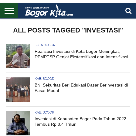
HOME
BOGOR
REGIONAL
NASIONAL
PENDIDIKAN
WISATA
OLAHRAGA
LAPORAN
PROFIL
ALL POSTS TAGGED "INVESTASI"
UTAMA
KOTA BOGOR
Realisasi Investasi di Kota Bogor Meningkat,
DPMPTSP Genjot Ekstensifikasi dan Intensifikasi
KAB. BOGOR
BNI Sekuritas Beri Edukasi Dasar Berinvestasi di
Pasar Modal
KAB. BOGOR
Investasi di Kabupaten Bogor Pada Tahun 2022
Tembus Rp 8,4 Triliun