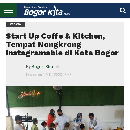
HOME
WISATA
BOGOR
REGIONAL
NASIONAL
PENDIDIKAN
WISATA
OLAHRAGA
LAPORAN
PROFIL
UTAMA
Start Up Coffe & Kitchen,
Tempat Nongkrong
Instagramable di Kota Bogor
By
Bogor-Kita
Posted on
17/12/2020 06:36