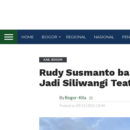
HOME
BOGOR
REGIONAL
NASIONAL
PEN
KAB. BOGOR
Rudy Susmanto ba
Jadi Siliwangi Tea
By
Bogor-Kita
Posted on
09/11/2025 14:44