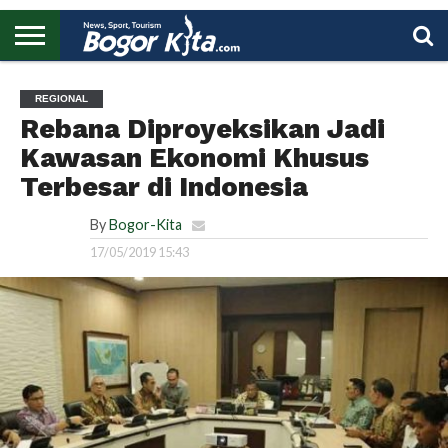
HOME
BOGOR
REGIONAL
NASIONAL
PENDIDIKAN
WISATA
OLAHRAGA
LAPORAN
PROFIL
UTAMA
REGIONAL
Rebana Diproyeksikan Jadi
Kawasan Ekonomi Khusus
Terbesar di Indonesia
By
Bogor-Kita
17/05/2019 15:43