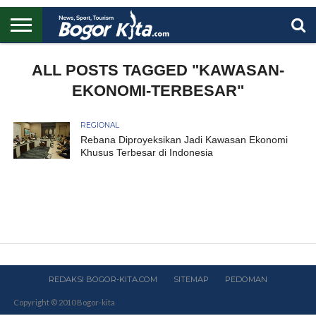
HOME
BOGOR
REGIONAL
NASIONAL
PENDIDIKAN
WISATA
OLAHRAGA
LAPORAN
PROFIL
ALL POSTS TAGGED "KAWASAN-
UTAMA
EKONOMI-TERBESAR"
REGIONAL
Rebana Diproyeksikan Jadi Kawasan Ekonomi
Khusus Terbesar di Indonesia
REDAKSI BOGOR-KITA.COM
SITEMAP
PEDOMAN
Copyright © 2010 Bogor-kita