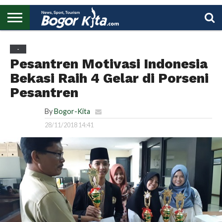
HOME
BOGOR
REGIONAL
NASIONAL
PENDIDIKAN
WISATA
OLAHRAGA
LAPORAN
PROFIL
UTAMA
-
Pesantren Motivasi Indonesia
Bekasi Raih 4 Gelar di Porseni
Pesantren
By
Bogor-Kita
28/11/2018 14:41