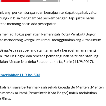
COMMENTS
angi perkembangan dan kemajuan terdapat tiga hal, yaitu
k mungkin bisa menghambat perkembangan, tapi justru harus
rena memang harus ada percepatan.
ah menjadi fokus perhatian Pemerintah Kota (Pemkot) Bogor.
g dan mendorong warga untuk mau menggunakan angkutan umum.
 Bima Arya saat penandatanganan nota kesepahaman sinergi
 Stasiun Bogor dan rencana pembangunan halte dan stabling
alan Medan Merdeka Selatan, Jakarta, Senin (11/9/2017).
emeriahkan HJB ke-533
sekali lagi saya berterima kasih sekali kepada Bu Menteri (Menteri
p memaksa kami (Pemerintah Kota Bogor) untuk melakukan
p Bima.