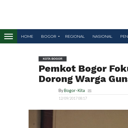
HOME
BOGOR
REGIONAL
NASIONAL
PEN
KOTA BOGOR
Pemkot Bogor Fok
Dorong Warga Gu
By
Bogor-Kita
12/09/2017 08:17