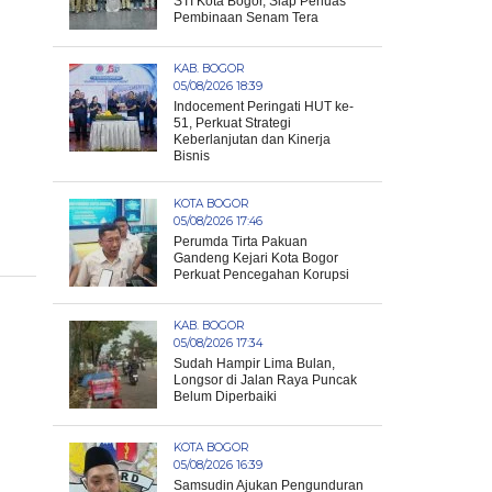
STI Kota Bogor, Siap Perluas
Pembinaan Senam Tera
KAB. BOGOR
05/08/2026 18:39
Indocement Peringati HUT ke-
51, Perkuat Strategi
Keberlanjutan dan Kinerja
Bisnis
KOTA BOGOR
05/08/2026 17:46
Perumda Tirta Pakuan
Gandeng Kejari Kota Bogor
Perkuat Pencegahan Korupsi
KAB. BOGOR
05/08/2026 17:34
Sudah Hampir Lima Bulan,
Longsor di Jalan Raya Puncak
Belum Diperbaiki
KOTA BOGOR
05/08/2026 16:39
Samsudin Ajukan Pengunduran