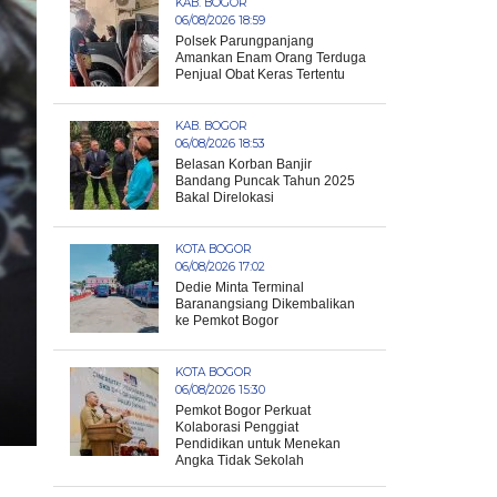
KAB. BOGOR
06/08/2026 18:59
Polsek Parungpanjang
Amankan Enam Orang Terduga
Penjual Obat Keras Tertentu
KAB. BOGOR
06/08/2026 18:53
Belasan Korban Banjir
Bandang Puncak Tahun 2025
Bakal Direlokasi
KOTA BOGOR
06/08/2026 17:02
Dedie Minta Terminal
Baranangsiang Dikembalikan
ke Pemkot Bogor
KOTA BOGOR
06/08/2026 15:30
Pemkot Bogor Perkuat
Kolaborasi Penggiat
Pendidikan untuk Menekan
Angka Tidak Sekolah