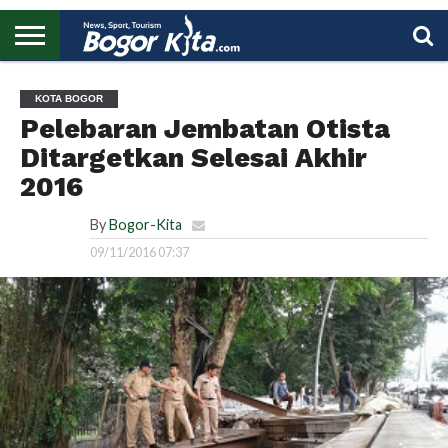
HOME
BOGOR
REGIONAL
NASIONAL
PENDIDIKAN
WISATA
OLAHRAGA
LAPORAN
PROFIL
UTAMA
KOTA BOGOR
Pelebaran Jembatan Otista
Ditargetkan Selesai Akhir
2016
By
Bogor-Kita
09/11/2016 07:37