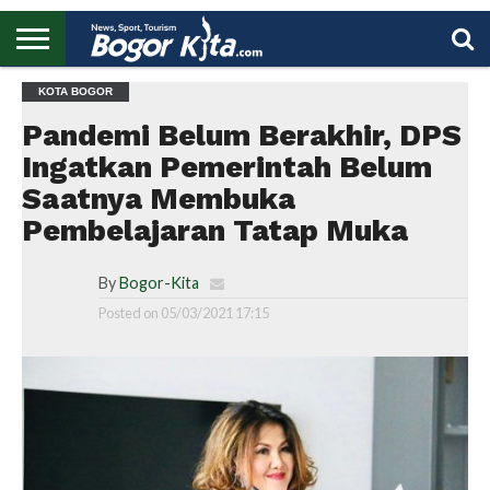
HOME
KOTA BOGOR
BOGOR
REGIONAL
NASIONAL
PENDIDIKAN
WISATA
OLAHRAGA
LAPORAN
PROFIL
UTAMA
Pandemi Belum Berakhir, DPS
Ingatkan Pemerintah Belum
Saatnya Membuka
Pembelajaran Tatap Muka
By
Bogor-Kita
Posted on
05/03/2021 17:15