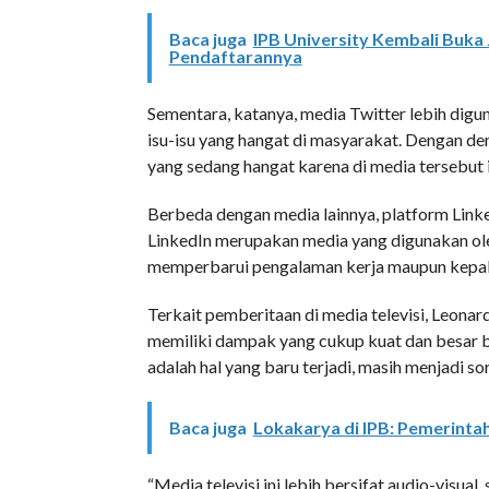
Baca juga
IPB University Kembali Buka 
Pendaftarannya
Sementara, katanya, media Twitter lebih digu
isu-isu yang hangat di masyarakat. Dengan de
yang sedang hangat karena di media tersebut i
Berbeda dengan media lainnya, platform Linke
LinkedIn merupakan media yang digunakan ole
memperbarui pengalaman kerja maupun kepa
Terkait pemberitaan di media televisi, Leona
memiliki dampak yang cukup kuat dan besar b
adalah hal yang baru terjadi, masih menjadi so
Baca juga
Lokakarya di IPB: Pemerinta
“Media televisi ini lebih bersifat audio-visual