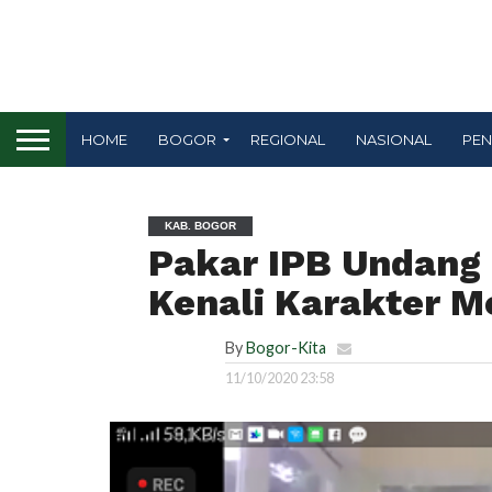
HOME
BOGOR
REGIONAL
NASIONAL
PEN
KAB. BOGOR
Pakar IPB Undang 
Kenali Karakter M
By
Bogor-Kita
11/10/2020 23:58