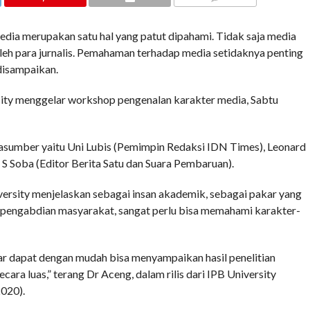
COMMENTS
merupakan satu hal yang patut dipahami. Tidak saja media
oleh para jurnalis. Pemahaman terhadap media setidaknya penting
disampaikan.
rsity menggelar workshop pengenalan karakter media, Sabtu
asumber yaitu Uni Lubis (Pemimpin Redaksi IDN Times), Leonard
S Soba (Editor Berita Satu dan Suara Pembaruan).
iversity menjelaskan sebagai insan akademik, sebagai pakar yang
n pengabdian masyarakat, sangat perlu bisa memahami karakter-
r dapat dengan mudah bisa menyampaikan hasil penelitian
a luas,” terang Dr Aceng, dalam rilis dari IPB University
020).