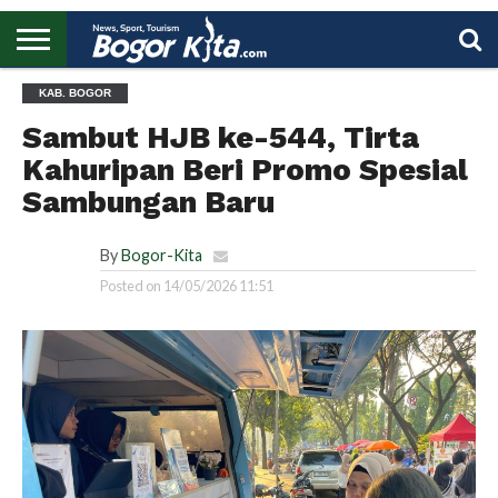
HOME
KAB. BOGOR
BOGOR
REGIONAL
NASIONAL
PENDIDIKAN
WISATA
OLAHRAGA
LAPORAN
PROFIL
UTAMA
Sambut HJB ke-544, Tirta
Kahuripan Beri Promo Spesial
Sambungan Baru
By
Bogor-Kita
Posted on
14/05/2026 11:51