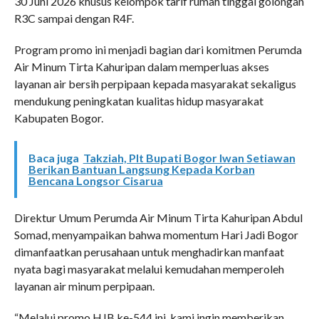
30 Juni 2026 khusus kelompok tarif rumah tinggal golongan
R3C sampai dengan R4F.
Program promo ini menjadi bagian dari komitmen Perumda
Air Minum Tirta Kahuripan dalam memperluas akses
layanan air bersih perpipaan kepada masyarakat sekaligus
mendukung peningkatan kualitas hidup masyarakat
Kabupaten Bogor.
Baca juga
Takziah, Plt Bupati Bogor Iwan Setiawan
Berikan Bantuan Langsung Kepada Korban
Bencana Longsor Cisarua
Direktur Umum Perumda Air Minum Tirta Kahuripan Abdul
Somad, menyampaikan bahwa momentum Hari Jadi Bogor
dimanfaatkan perusahaan untuk menghadirkan manfaat
nyata bagi masyarakat melalui kemudahan memperoleh
layanan air minum perpipaan.
“Melalui promo HJB ke-544 ini, kami ingin memberikan