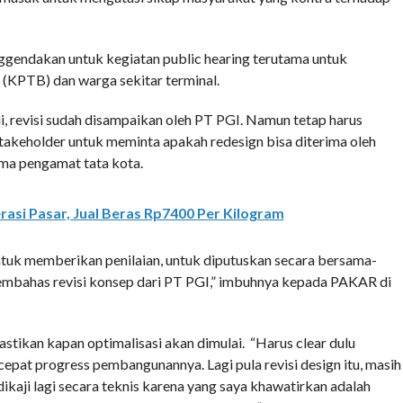
gendakan untuk kegiatan public hearing terutama untuk
ngsiang (KPTB) dan warga sekitar terminal.
, revisi sudah disampaikan oleh PT PGI. Namun tetap harus
takeholder untuk meminta apakah redesign bisa diterima oleh
ima pengamat tata kota.
asi Pasar, Jual Beras Rp7400 Per Kilogram
untuk memberikan penilaian, untuk diputuskan secara bersama-
embahas revisi konsep dari PT PGI,” imbuhnya kepada PAKAR di
tikan kapan optimalisasi akan dimulai. “Harus clear dulu
cepat progress pembangunannya. Lagi pula revisi design itu, masih
dikaji lagi secara teknis karena yang saya khawatirkan adalah