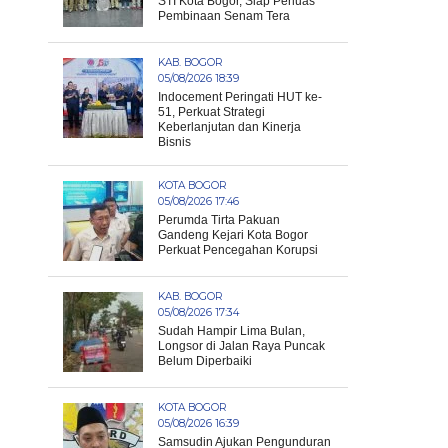
STI Kota Bogor, Siap Perluas
Pembinaan Senam Tera
KAB. BOGOR
05/08/2026 18:39
Indocement Peringati HUT ke-
51, Perkuat Strategi
Keberlanjutan dan Kinerja
Bisnis
KOTA BOGOR
05/08/2026 17:46
Perumda Tirta Pakuan
Gandeng Kejari Kota Bogor
Perkuat Pencegahan Korupsi
KAB. BOGOR
05/08/2026 17:34
Sudah Hampir Lima Bulan,
Longsor di Jalan Raya Puncak
Belum Diperbaiki
KOTA BOGOR
05/08/2026 16:39
Samsudin Ajukan Pengunduran