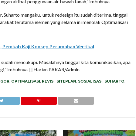
ngan akibat penggunaan air bawah tanah,” imbuhnya.
, Suharto mengaku, untuk redesign itu sudah diterima, tinggal
rakat terutama elemen yang selama ini menolak Optimalisasi
t, Pemkab Kaji Konsep Perumahan Vertikal
ng sudah mencukupi. Masalahnya tinggal kita komunikasikan, apa
agi,” imbuhnya. [] Harian PAKAR/Admin
OGOR
,
OPTIMALISASI
,
REVISI
,
SITEPLAN
,
SOSIALISASI
,
SUHARTO
,