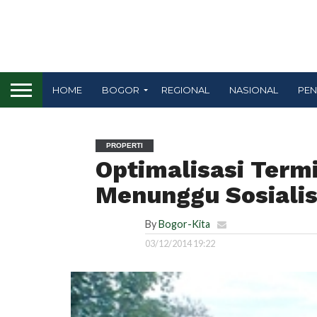
HOME
BOGOR
REGIONAL
NASIONAL
PEN
PROPERTI
Optimalisasi Term
Menunggu Sosialisa
By
Bogor-Kita
03/12/2014 19:22