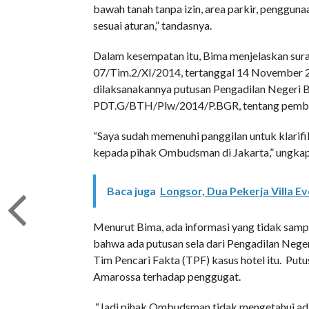
bawah tanah tanpa izin, area parkir, penggun
sesuai aturan,” tandasnya.
Dalam kesempatan itu, Bima menjelaskan s
07/Tim.2/XI/2014, tertanggal 14 November 20
dilaksanakannya putusan Pengadilan Negeri B
PDT.G/BTH/Plw/2014/P.BGR, tentang pembent
“Saya sudah memenuhi panggilan untuk klarifik
kepada pihak Ombudsman di Jakarta,” ungkap
Baca juga
Longsor, Dua Pekerja Villa 
Menurut Bima, ada informasi yang tidak sam
bahwa ada putusan sela dari Pengadilan Neg
Tim Pencari Fakta (TPF) kasus hotel itu. Putu
Amarossa terhadap penggugat.
“Jadi pihak Ombudsman tidak mengetahui adan