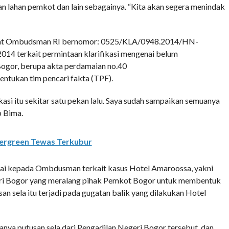
aan lahan pemkot dan lain sebagainya. “Kita akan segera menindak
urat Ombudsman RI bernomor: 0525/KLA/0948.2014/HN-
14 terkait permintaan klarifikasi mengenai belum
ogor, berupa akta perdamaian no.40
ukan tim pencari fakta (TPF).
asi itu sekitar satu pekan lalu. Saya sudah sampaikan semuanya
 Bima.
Evergreen Tewas Terkubur
pai kepada Ombdusman terkait kasus Hotel Amaroossa, yakni
eri Bogor yang meralang pihak Pemkot Bogor untuk membentuk
san sela itu terjadi pada gugatan balik yang dilakukan Hotel
ya putusan sela dari Pengadilan Negeri Bogor tersebut, dan