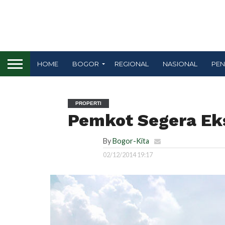
HOME
BOGOR
REGIONAL
NASIONAL
PEN
PROPERTI
Pemkot Segera Ek
By
Bogor-Kita
02/12/2014 19:17