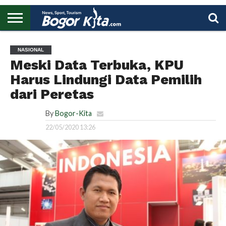
HOME
BOGOR
REGIONAL
NASIONAL
PENDIDIKAN
WISATA
OLAHRAGA
LAPORAN
PROFIL
UTAMA
NASIONAL
Meski Data Terbuka, KPU
Harus Lindungi Data Pemilih
dari Peretas
By
Bogor-Kita
22/05/2020 13:26