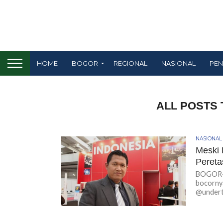
HOME
BOGOR
REGIONAL
NASIONAL
PEN
ALL POSTS 
NASIONAL
Meski 
Pereta
BOGOR-KI
bocornya
@undert