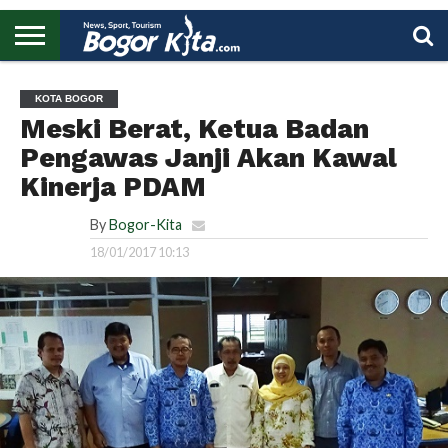
HOME
BOGOR
REGIONAL
NASIONAL
PENDIDIKAN
WISATA
OLAHRAGA
LAPORAN
PROFIL
UTAMA
KOTA BOGOR
Meski Berat, Ketua Badan
Pengawas Janji Akan Kawal
Kinerja PDAM
By
Bogor-Kita
18/01/2017 10:13