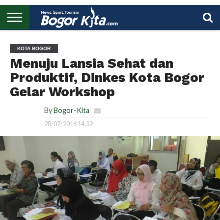
HOME
BOGOR
REGIONAL
NASIONAL
PENDIDIKAN
WISATA
OLAHRAGA
LAPORAN
PROFIL
UTAMA
KOTA BOGOR
Menuju Lansia Sehat dan
Produktif, Dinkes Kota Bogor
Gelar Workshop
By
Bogor-Kita
28/07/2016 14:32