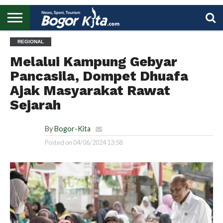
HOME
REGIONAL
BOGOR
REGIONAL
NASIONAL
PENDIDIKAN
WISATA
OLAHRAGA
LAPORAN
PROFIL
UTAMA
Melalui Kampung Gebyar
Pancasila, Dompet Dhuafa
Ajak Masyarakat Rawat
Sejarah
By
Bogor-Kita
Posted on
04/06/2024 13:58