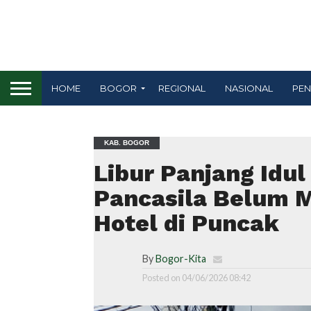
HOME
BOGOR
REGIONAL
NASIONAL
PEN
KAB. BOGOR
Libur Panjang Idul
Pancasila Belum 
Hotel di Puncak
By
Bogor-Kita
Posted on
04/06/2026 08:42