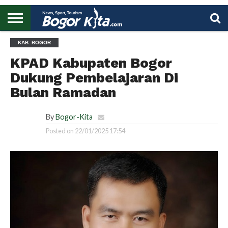
HOME
KAB. BOGOR
BOGOR
REGIONAL
NASIONAL
PENDIDIKAN
WISATA
OLAHRAGA
LAPORAN
PROFIL
UTAMA
KPAD Kabupaten Bogor
Dukung Pembelajaran Di
Bulan Ramadan
By
Bogor-Kita
Posted on
22/01/2025 17:54