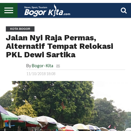
HOME
BOGOR
REGIONAL
NASIONAL
PENDIDIKAN
WISATA
OLAHRAGA
LAPORAN
PROFIL
UTAMA
KOTA BOGOR
Jalan Nyi Raja Permas,
Alternatif Tempat Relokasi
PKL Dewi Sartika
By
Bogor-Kita
11/10/2018 18:08