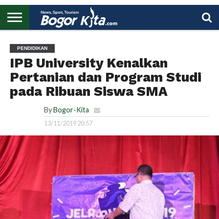
HOME
BOGOR
REGIONAL
NASIONAL
PENDIDIKAN
WISATA
OLAHRAGA
LAPORAN
PROFIL
UTAMA
PENDIDIKAN
IPB University Kenalkan
Pertanian dan Program Studi
pada Ribuan Siswa SMA
By
Bogor-Kita
13/11/2019 20:57