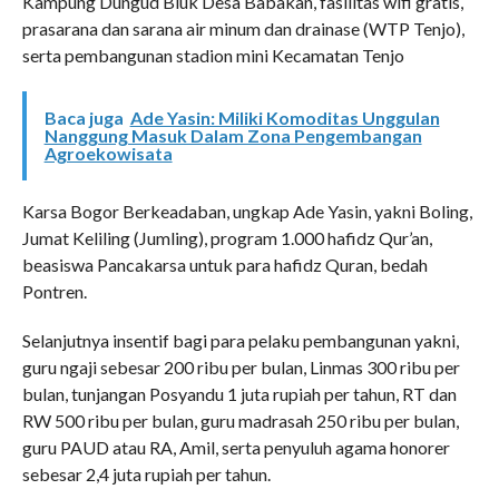
Kampung Dungud Biuk Desa Babakan, fasilitas wifi gratis,
prasarana dan sarana air minum dan drainase (WTP Tenjo),
serta pembangunan stadion mini Kecamatan Tenjo
Baca juga
Ade Yasin: Miliki Komoditas Unggulan
Nanggung Masuk Dalam Zona Pengembangan
Agroekowisata
Karsa Bogor Berkeadaban, ungkap Ade Yasin, yakni Boling,
Jumat Keliling (Jumling), program 1.000 hafidz Qur’an,
beasiswa Pancakarsa untuk para hafidz Quran, bedah
Pontren.
Selanjutnya insentif bagi para pelaku pembangunan yakni,
guru ngaji sebesar 200 ribu per bulan, Linmas 300 ribu per
bulan, tunjangan Posyandu 1 juta rupiah per tahun, RT dan
RW 500 ribu per bulan, guru madrasah 250 ribu per bulan,
guru PAUD atau RA, Amil, serta penyuluh agama honorer
sebesar 2,4 juta rupiah per tahun.