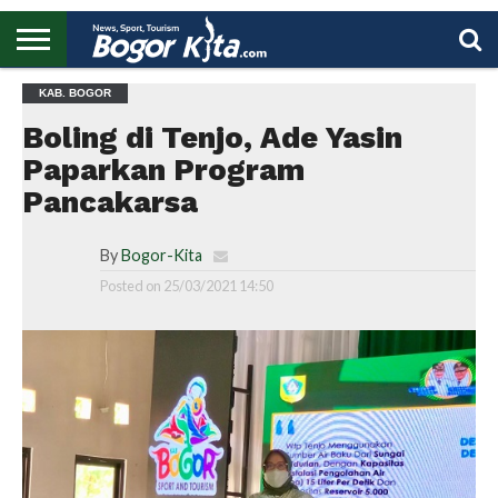
HOME
KAB. BOGOR
BOGOR
REGIONAL
NASIONAL
PENDIDIKAN
WISATA
OLAHRAGA
LAPORAN
PROFIL
UTAMA
Boling di Tenjo, Ade Yasin
Paparkan Program
Pancakarsa
By
Bogor-Kita
Posted on
25/03/2021 14:50