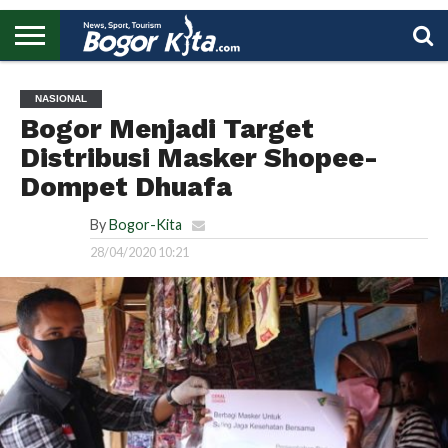
HOME
BOGOR
REGIONAL
NASIONAL
PENDIDIKAN
WISATA
OLAHRAGA
LAPORAN
PROFIL
UTAMA
NASIONAL
Bogor Menjadi Target
Distribusi Masker Shopee-
Dompet Dhuafa
By
Bogor-Kita
28/04/2020 10:21