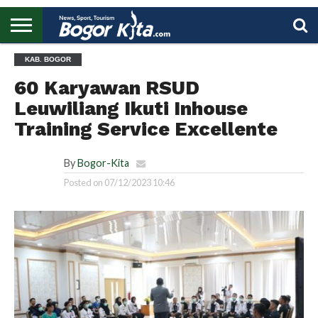
HOME
KAB. BOGOR
BOGOR
REGIONAL
NASIONAL
PENDIDIKAN
WISATA
OLAHRAGA
LAPORAN
PROFIL
UTAMA
60 Karyawan RSUD
Leuwiliang Ikuti Inhouse
Training Service Excellente
By
Bogor-Kita
Posted on
07/12/2023 10:46