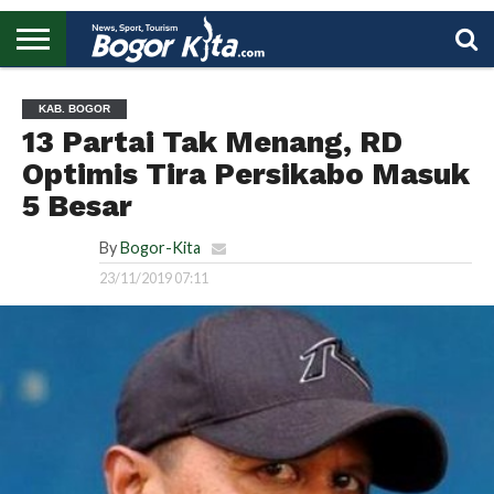
HOME
BOGOR
REGIONAL
NASIONAL
PENDIDIKAN
WISATA
OLAHRAGA
LAPORAN
PROFIL
UTAMA
KAB. BOGOR
13 Partai Tak Menang, RD
Optimis Tira Persikabo Masuk
5 Besar
By
Bogor-Kita
23/11/2019 07:11