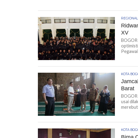
REGIONA
Ridwan
XV
BOGOR-K
optimist
Pegawai 
KOTA BO
Jamcab
Barat
BOGOR-K
usai dil
merebut h
KOTA BO
Bima 