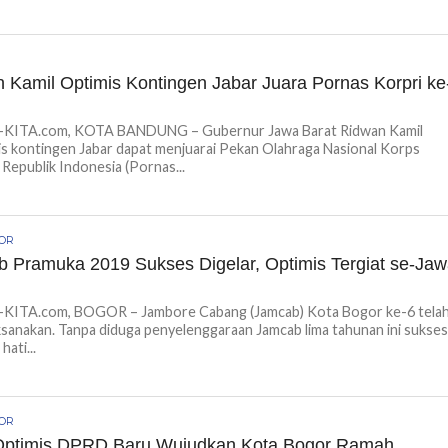
L
 Kamil Optimis Kontingen Jabar Juara Pornas Korpri ke
ITA.com, KOTA BANDUNG – Gubernur Jawa Barat Ridwan Kamil
is kontingen Jabar dapat menjuarai Pekan Olahraga Nasional Korps
Republik Indonesia (Pornas...
GOR
 Pramuka 2019 Sukses Digelar, Optimis Tergiat se-Ja
ITA.com, BOGOR – Jambore Cabang (Jamcab) Kota Bogor ke-6 tela
aksanakan. Tanpa diduga penyelenggaraan Jamcab lima tahunan ini sukse
ati...
GOR
Optimis DPRD Baru Wujudkan Kota Bogor Ramah