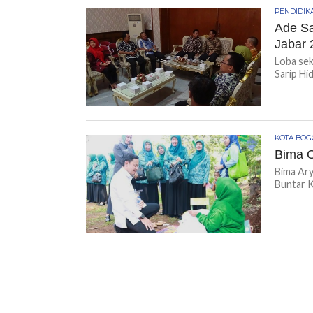
PENDIDIK
Ade Sa
Jabar 
Loba se
Sarip Hi
KOTA BO
Bima O
Bima Ar
Buntar K