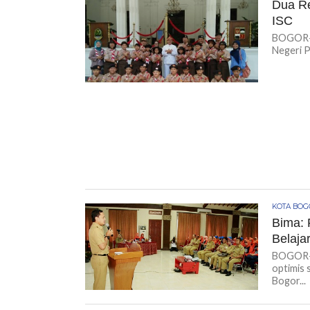
Dua Re
ISC
BOGOR-K
Negeri P
KOTA BO
Bima: 
Belaja
BOGOR-KI
optimis 
Bogor...