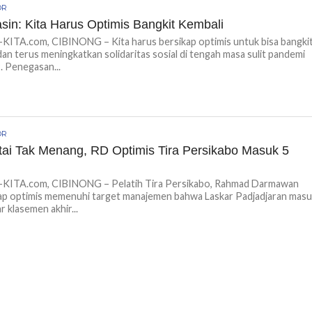
OR
sin: Kita Harus Optimis Bangkit Kembali
ITA.com, CIBINONG – Kita harus bersikap optimis untuk bisa bangki
dan terus meningkatkan solidaritas sosial di tengah masa sulit pandemi
. Penegasan...
OR
tai Tak Menang, RD Optimis Tira Persikabo Masuk 5
ITA.com, CIBINONG – Pelatih Tira Persikabo, Rahmad Darmawan
ap optimis memenuhi target manajemen bahwa Laskar Padjadjaran mas
r klasemen akhir...