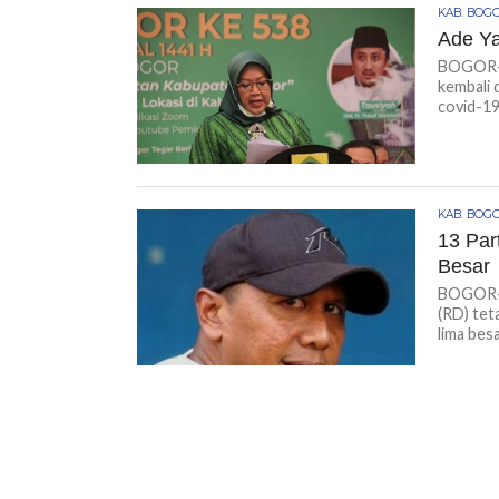
KAB. BOG
Ade Ya
BOGOR-K
kembali 
covid-19
KAB. BOG
13 Par
Besar
BOGOR-K
(RD) tet
lima besa