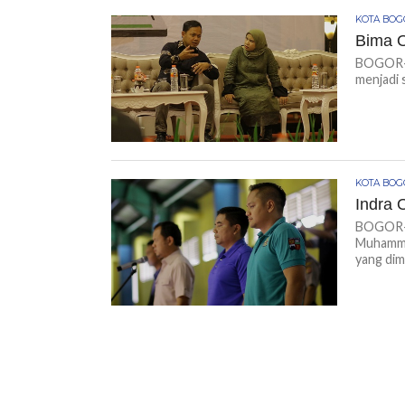
KOTA BO
Bima O
BOGOR-K
menjadi 
KOTA BO
Indra 
BOGOR-K
Muhamma
yang dimi