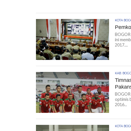
KOTA BO
Pemkot
BOGOR-KI
ini mem
2017....
KAB. BOG
Timnas
Pakans
BOGOR-KI
optimis 
2016...
KOTA BO