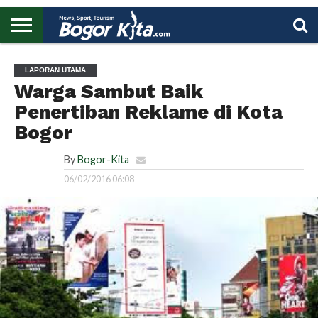
HOME
BOGOR
REGIONAL
NASIONAL
PENDIDIKAN
WISATA
OLAHRAGA
LAPORAN
PROFIL
UTAMA
LAPORAN UTAMA
Warga Sambut Baik
Penertiban Reklame di Kota
Bogor
By
Bogor-Kita
06/02/2016 06:08