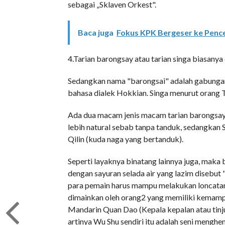
sebagai „Sklaven Orkest".
Baca juga
Fokus KPK Bergeser ke Pence
4.Tarian barongsay atau tarian singa biasanya
Sedangkan nama "barongsai" adalah gabungan 
bahasa dialek Hokkian. Singa menurut orang
Ada dua macam jenis macam tarian barongsay 
lebih natural sebab tanpa tanduk, sedangkan S
Qilin (kuda naga yang bertanduk).
Seperti layaknya binatang lainnya juga, maka
dengan sayuran selada air yang lazim disebut 
para pemain harus mampu melakukan loncatan 
dimainkan oleh orang2 yang memiliki kemampua
Mandarin Quan Dao (Kepala kepalan atau tinju
artinya Wu Shu sendiri itu adalah seni menghe