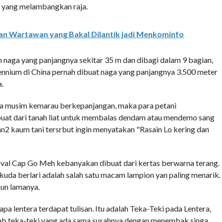
a yang melambangkan raja.
ntan Wartawan yang Bakal Dilantik jadi Menkominfo
 naga yang panjangnya sekitar 35 m dan dibagi dalam 9 bagian,
ennium di China pernah dibuat naga yang panjangnya 3.500 meter
.
ada musim kemarau berkepanjangan, maka para petani
at dari tanah liat untuk membalas dendam atau mendemo sang
n2 kaum tani tersrbut ingin menyatakan "Rasain Lo kering dan
val Cap Go Meh kebanyakan dibuat dari kertas berwarna terang.
da berlari adalah salah satu macam lampion yan paling menarik.
hun lamanya.
lentera terdapat tulisan. Itu adalah Teka-Teki pada Lentera,
ab teka-teki yang ada sama susahnya dengan menembak singa.