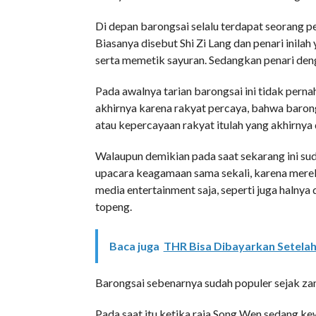
Di depan barongsai selalu terdapat seorang 
Biasanya disebut Shi Zi Lang dan penari inila
serta memetik sayuran. Sedangkan penari den
Pada awalnya tarian barongsai ini tidak perna
akhirnya karena rakyat percaya, bahwa barong
atau kepercayaan rakyat itulah yang akhirny
Walaupun demikian pada saat sekarang ini su
upacara keagamaan sama sekali, karena mereka
media entertainment saja, seperti juga halnya
topeng.
Baca juga
THR Bisa Dibayarkan Setelah
Barongsai sebenarnya sudah populer sejak zam
Pada saat itu ketika raja Song Wen sedang k