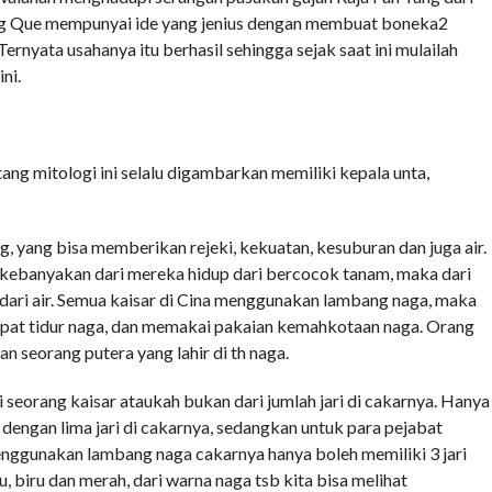
ing Que mempunyai ide yang jenius dengan membuat boneka2
Ternyata usahanya itu berhasil sehingga sejak saat ini mulailah
ni.
tang mitologi ini selalu digambarkan memiliki kepala unta,
, yang bisa memberikan rejeki, kekuatan, kesuburan dan juga air.
a kebanyakan dari mereka hidup dari bercocok tanam, maka dari
ari air. Semua kaisar di Cina menggunakan lambang naga, maka
empat tidur naga, dan memakai pakaian kemahkotaan naga. Orang
 seorang putera yang lahir di th naga.
i seorang kaisar ataukah bukan dari jumlah jari di cakarnya. Hanya
engan lima jari di cakarnya, sedangkan untuk para pejabat
menggunakan lambang naga cakarnya hanya boleh memiliki 3 jari
u, biru dan merah, dari warna naga tsb kita bisa melihat