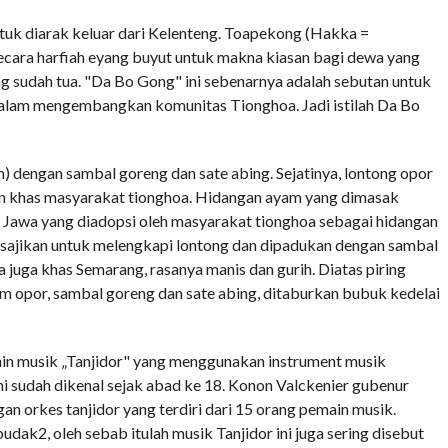
uk diarak keluar dari Kelenteng. Toapekong (Hakka =
cara harfiah eyang buyut untuk makna kiasan bagi dewa yang
sudah tua. "Da Bo Gong" ini sebenarnya adalah sebutan untuk
 dalam mengembangkan komunitas Tionghoa. Jadi istilah Da Bo
 dengan sambal goreng dan sate abing. Sejatinya, lontong opor
n khas masyarakat tionghoa. Hidangan ayam yang dimasak
s Jawa yang diadopsi oleh masyarakat tionghoa sebagai hidangan
sajikan untuk melengkapi lontong dan dipadukan dengan sambal
a juga khas Semarang, rasanya manis dan gurih. Diatas piring
m opor, sambal goreng dan sate abing, ditaburkan bubuk kedelai
main musik „Tanjidor" yang menggunakan instrument musik
ni sudah dikenal sejak abad ke 18. Konon Valckenier gubenur
n orkes tanjidor yang terdiri dari 15 orang pemain musik.
udak2, oleh sebab itulah musik Tanjidor ini juga sering disebut