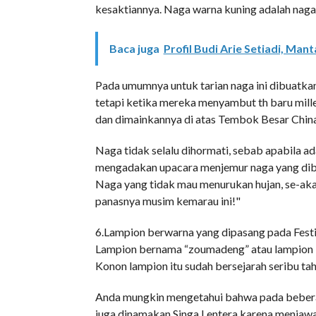
kesaktiannya. Naga warna kuning adalah nag
Baca juga
Profil Budi Arie Setiadi, Ma
Pada umumnya untuk tarian naga ini dibuatkan
tetapi ketika mereka menyambut th baru mill
dan dimainkannya di atas Tembok Besar China
Naga tidak selalu dihormati, sebab apabila 
mengadakan upacara menjemur naga yang dibu
Naga yang tidak mau menurukan hujan, se-aka
panasnya musim kemarau ini!"
6.Lampion berwarna yang dipasang pada Festi
Lampion bernama “zoumadeng” atau lampion ku
Konon lampion itu sudah bersejarah seribu ta
Anda mungkin mengetahui bahwa pada beberapa 
juga dinamakan Singa Lentera karena menjaw