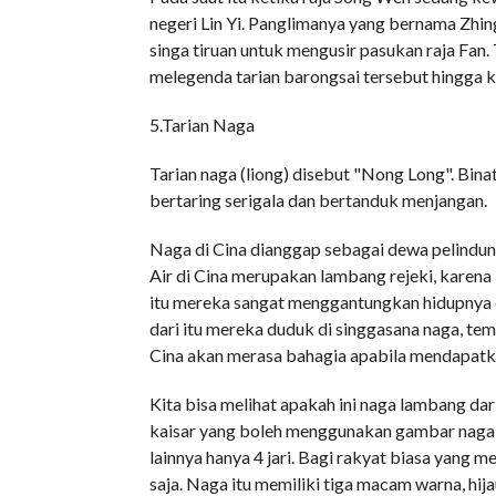
negeri Lin Yi. Panglimanya yang bernama Zh
singa tiruan untuk mengusir pasukan raja Fan. 
melegenda tarian barongsai tersebut hingga ki
5.Tarian Naga
Tarian naga (liong) disebut "Nong Long". Bina
bertaring serigala dan bertanduk menjangan.
Naga di Cina dianggap sebagai dewa pelindung
Air di Cina merupakan lambang rejeki, karen
itu mereka sangat menggantungkan hidupnya d
dari itu mereka duduk di singgasana naga, t
Cina akan merasa bahagia apabila mendapatkan
Kita bisa melihat apakah ini naga lambang dar
kaisar yang boleh menggunakan gambar naga d
lainnya hanya 4 jari. Bagi rakyat biasa yang 
saja. Naga itu memiliki tiga macam warna, hija