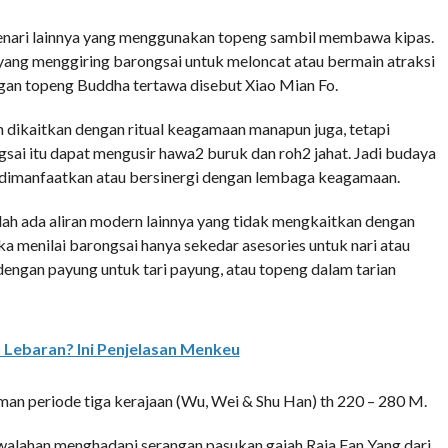
penari lainnya yang menggunakan topeng sambil membawa kipas.
h yang menggiring barongsai untuk meloncat atau bermain atraksi
gan topeng Buddha tertawa disebut Xiao Mian Fo.
h dikaitkan dengan ritual keagamaan manapun juga, tetapi
sai itu dapat mengusir hawa2 buruk dan roh2 jahat. Jadi budaya
a dimanfaatkan atau bersinergi dengan lembaga keagamaan.
dah ada aliran modern lainnya yang tidak mengkaitkan dengan
 menilai barongsai hanya sekedar asesories untuk nari atau
 dengan payung untuk tari payung, atau topeng dalam tarian
 Lebaran? Ini Penjelasan Menkeu
an periode tiga kerajaan (Wu, Wei & Shu Han) th 220 – 280 M.
ewalahan menghadapi serangan pasukan gajah Raja Fan Yang dari