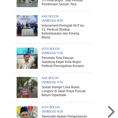
STI Kota Bogor, Siap Perluas
Pembinaan Senam Tera
KAB. BOGOR
05/08/2026 18:39
Indocement Peringati HUT ke-
51, Perkuat Strategi
Keberlanjutan dan Kinerja
Bisnis
KOTA BOGOR
05/08/2026 17:46
Perumda Tirta Pakuan
Gandeng Kejari Kota Bogor
Perkuat Pencegahan Korupsi
KAB. BOGOR
05/08/2026 17:34
Sudah Hampir Lima Bulan,
Longsor di Jalan Raya Puncak
Belum Diperbaiki
KOTA BOGOR
05/08/2026 16:39
Samsudin Ajukan Pengunduran