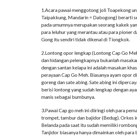
1.Acara pawai menggotong joli Toapekong unt
Taipakkung, Mandarin = Dabogong) berarti se
pada umumnya merupakan seorang kakek yang 
para leluhur yang merantau atau para pioner
Gong itu sendiri tidak dikenal di Tiongkok.
2.Lontong opor lengkap (Lontong Cap Go Meh)
dan hidangan pelengkapnya bukanlah masaka
dengan santan kelapa ini adalah masakan kha
perayaan Cap Go Meh. Biasanya ayam opor di
goreng dan sate abing. Sate abing ini dipercay
berisi lontong yang sudah lengkap dengan aya
manis sebagai bumbunya.
3.Pawai Cap go meh ini diiringi oleh para pe
trompet, tambur dan bajidor (Bedug). Orkes i
Belanda pada saat itu sudah memiliki rombonga
Tanjidor biasanya hanya dimainkan oleh para b