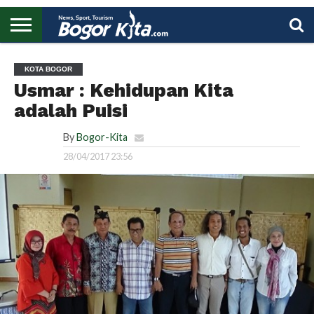
HOME
BOGOR
REGIONAL
NASIONAL
PENDIDIKAN
WISATA
OLAHRAGA
LAPORAN
PROFIL
UTAMA
KOTA BOGOR
Usmar : Kehidupan Kita
adalah Puisi
By
Bogor-Kita
28/04/2017 23:56