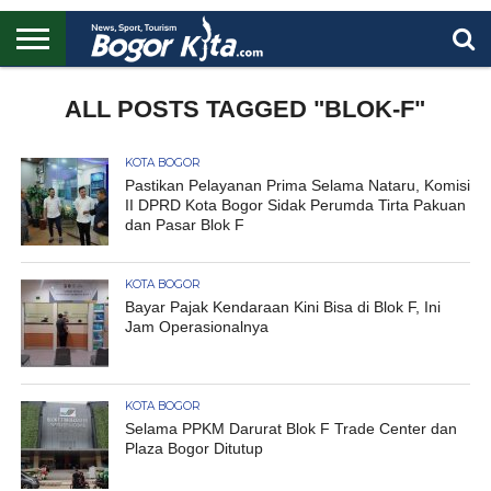
HOME
BOGOR
REGIONAL
NASIONAL
PENDIDIKAN
WISATA
OLAHRAGA
LAPORAN
PROFIL
ALL POSTS TAGGED "BLOK-F"
UTAMA
KOTA BOGOR
Pastikan Pelayanan Prima Selama Nataru, Komisi
II DPRD Kota Bogor Sidak Perumda Tirta Pakuan
dan Pasar Blok F
KOTA BOGOR
Bayar Pajak Kendaraan Kini Bisa di Blok F, Ini
Jam Operasionalnya
KOTA BOGOR
Selama PPKM Darurat Blok F Trade Center dan
Plaza Bogor Ditutup