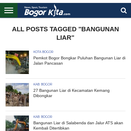
HOME
BOGOR
REGIONAL
NASIONAL
PENDIDIKAN
WISATA
OLAHRAGA
LAPORAN
PROFIL
ALL POSTS TAGGED "BANGUNAN
UTAMA
LIAR"
KOTA BOGOR
Pemkot Bogor Bongkar Puluhan Bangunan Liar di
Jalan Pancasan
KAB. BOGOR
27 Bangunan Liar di Kecamatan Kemang
Dibongkar
KAB. BOGOR
Bangunan Liar di Salabenda dan Jalur ATS akan
Kembali Ditertibkan