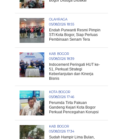
Bogor Diduga Dibakar
OLAHRAGA
05/08/2026 18:55
Endah Purwanti Resmi Pimpin
STI Kota Bogor, Siap Perluas
Pembinaan Senam Tera
KAB. BOGOR
05/08/2026 18:39
Indocement Peringati HUT ke-
51, Perkuat Strategi
Keberlanjutan dan Kinerja
Bisnis
KOTA BOGOR
05/08/2026 17:46
Perumda Tirta Pakuan
Gandeng Kejari Kota Bogor
Perkuat Pencegahan Korupsi
KAB. BOGOR
05/08/2026 17:34
Sudah Hampir Lima Bulan,