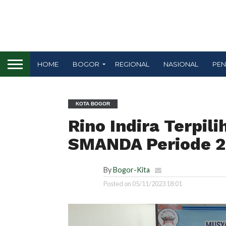
HOME
BOGOR
REGIONAL
NASIONAL
PEN
KOTA BOGOR
Rino Indira Terpil
SMANDA Periode 
By
Bogor-Kita
Posted on
05/11/2023 18:01