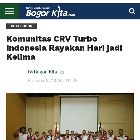
HOME
KOTA BOGOR
BOGOR
REGIONAL
NASIONAL
PENDIDIKAN
WISATA
OLAHRAGA
LAPORAN
PROFIL
UTAMA
Komunitas CRV Turbo
Indonesia Rayakan Hari jadi
Kelima
By
Bogor-Kita
Posted on
05/11/2023 14:05