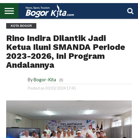
HOME
KOTA BOGOR
BOGOR
REGIONAL
NASIONAL
PENDIDIKAN
WISATA
OLAHRAGA
LAPORAN
PROFIL
UTAMA
Rino Indira Dilantik Jadi
Ketua Iluni SMANDA Periode
2023-2026, Ini Program
Andalannya
By
Bogor-Kita
Posted on
03/02/2024 17:45