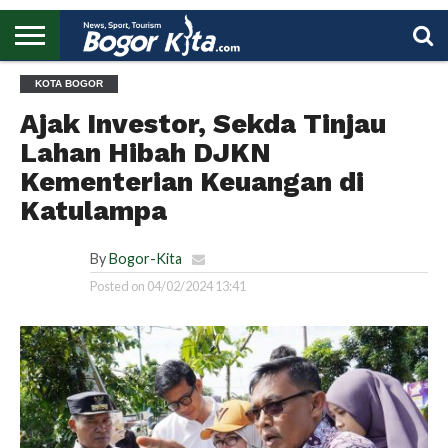
HOME
KOTA BOGOR
BOGOR
REGIONAL
NASIONAL
PENDIDIKAN
WISATA
OLAHRAGA
LAPORAN
PROFIL
UTAMA
Ajak Investor, Sekda Tinjau
Lahan Hibah DJKN
Kementerian Keuangan di
Katulampa
By
Bogor-Kita
Posted on
04/02/2024 13:41