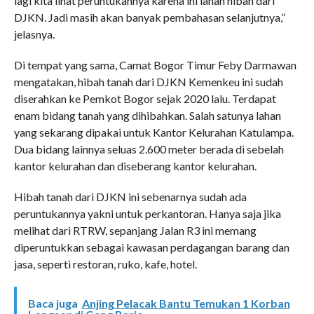
lagi kita lihat peruntukannya karena ini lahan hibah dari
DJKN. Jadi masih akan banyak pembahasan selanjutnya,”
jelasnya.
Di tempat yang sama, Camat Bogor Timur Feby Darmawan
mengatakan, hibah tanah dari DJKN Kemenkeu ini sudah
diserahkan ke Pemkot Bogor sejak 2020 lalu. Terdapat
enam bidang tanah yang dihibahkan. Salah satunya lahan
yang sekarang dipakai untuk Kantor Kelurahan Katulampa.
Dua bidang lainnya seluas 2.600 meter berada di sebelah
kantor kelurahan dan diseberang kantor kelurahan.
Hibah tanah dari DJKN ini sebenarnya sudah ada
peruntukannya yakni untuk perkantoran. Hanya saja jika
melihat dari RTRW, sepanjang Jalan R3 ini memang
diperuntukkan sebagai kawasan perdagangan barang dan
jasa, seperti restoran, ruko, kafe, hotel.
Baca juga
Anjing Pelacak Bantu Temukan 1 Korban