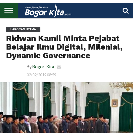
HOME
BOGOR
REGIONAL
NASIONAL
PENDIDIKAN
WISATA
OLAHRAGA
LAPORAN
PROFIL
UTAMA
LAPORAN UTAMA
Ridwan Kamil Minta Pejabat
Belajar Ilmu Digital, Milenial,
Dynamic Governance
By
Bogor-Kita
02/02/2019 08:59