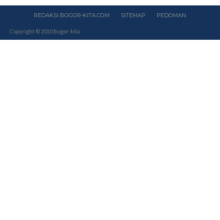
REDAKSI BOGOR-KITA.COM
SITEMAP
PEDOMAN
Copyright © 2010 Bogor-kita