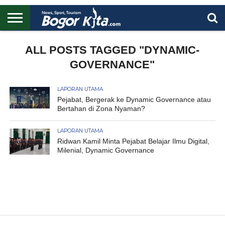
HOME
BOGOR
REGIONAL
NASIONAL
PENDIDIKAN
WISATA
OLAHRAGA
LAPORAN
PROFIL
ALL POSTS TAGGED "DYNAMIC-
UTAMA
GOVERNANCE"
LAPORAN UTAMA
Pejabat, Bergerak ke Dynamic Governance atau
Bertahan di Zona Nyaman?
LAPORAN UTAMA
Ridwan Kamil Minta Pejabat Belajar Ilmu Digital,
Milenial, Dynamic Governance