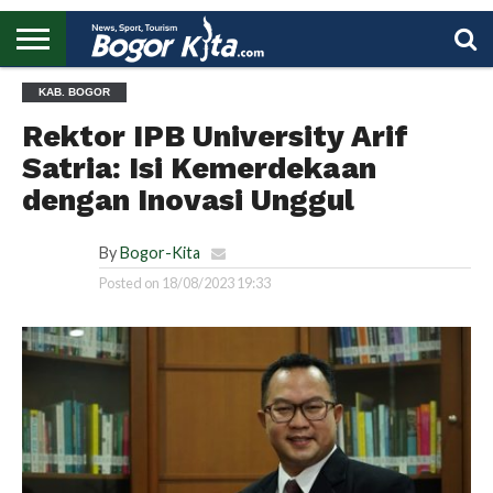
HOME
KAB. BOGOR
BOGOR
REGIONAL
NASIONAL
PENDIDIKAN
WISATA
OLAHRAGA
LAPORAN
PROFIL
UTAMA
Rektor IPB University Arif
Satria: Isi Kemerdekaan
dengan Inovasi Unggul
By
Bogor-Kita
Posted on
18/08/2023 19:33