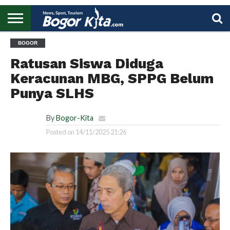
HOME
BOGOR
BOGOR
REGIONAL
NASIONAL
PENDIDIKAN
WISATA
OLAHRAGA
LAPORAN
PROFIL
UTAMA
Ratusan Siswa Diduga
Keracunan MBG, SPPG Belum
Punya SLHS
By
Bogor-Kita
Posted on
14/11/2025 21:26