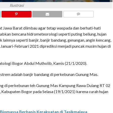
Ilustrasi
COMMENTS
wa Barat diimbau agar tetap waspada dan berhati-hati
bkan bencana hidrometeorologi seperti puting beliung, hujan
pak lainnya seperti banjir, banjir bandang, genangan, angin kencang,
a Januari-Februari 2021 diprediksi menjadi puncak musim hujan di
atologi Bogor Abdul Mutholib, Kamis (21/1/2020).
kstrem adalah banjir bandang di perkebunan Gunung Mas.
ang di perkebunan teh Gunung Mas Kampung Rawa Dulang RT 02
 Kabupaten Bogor pada Selasa (19/1/2021) karena curah hujan
iomassa Berbasis Kerakyatan di Tasikmalaya