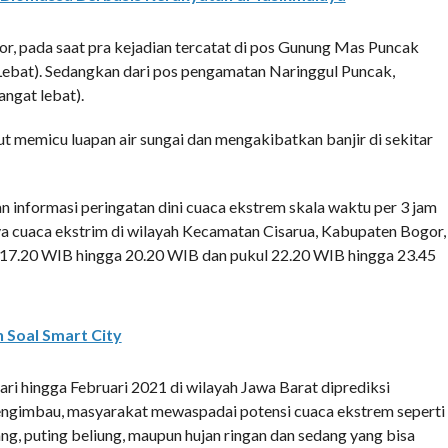
gor, pada saat pra kejadian tercatat di pos Gunung Mas Puncak
Lebat). Sedangkan dari pos pengamatan Naringgul Puncak,
angat lebat).
ut memicu luapan air sungai dan mengakibatkan banjir di sekitar
nformasi peringatan dini cuaca ekstrem skala waktu per 3 jam
a cuaca ekstrim di wilayah Kecamatan Cisarua, Kabupaten Bogor,
ul 17.20 WIB hingga 20.20 WIB dan pukul 22.20 WIB hingga 23.45
 Soal Smart City
ri hingga Februari 2021 di wilayah Jawa Barat diprediksi
engimbau, masyarakat mewaspadai potensi cuaca ekstrem seperti
cang, puting beliung, maupun hujan ringan dan sedang yang bisa