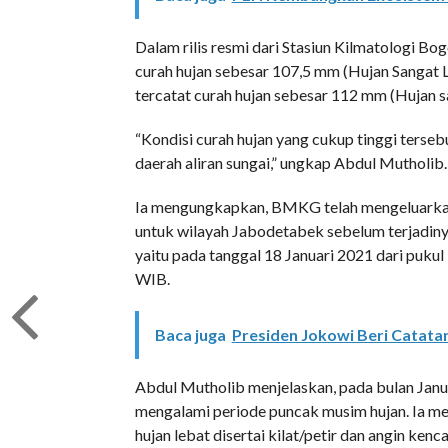
Dalam rilis resmi dari Stasiun Kilmatologi Bo
curah hujan sebesar 107,5 mm (Hujan Sangat 
tercatat curah hujan sebesar 112 mm (Hujan s
“Kondisi curah hujan yang cukup tinggi terseb
daerah aliran sungai,” ungkap Abdul Mutholib.
Ia mengungkapkan, BMKG telah mengeluarkan i
untuk wilayah Jabodetabek sebelum terjadiny
yaitu pada tanggal 18 Januari 2021 dari puk
WIB.
Baca juga
Presiden Jokowi Beri Catatan
Abdul Mutholib menjelaskan, pada bulan Janua
mengalami periode puncak musim hujan. Ia m
hujan lebat disertai kilat/petir dan angin ken