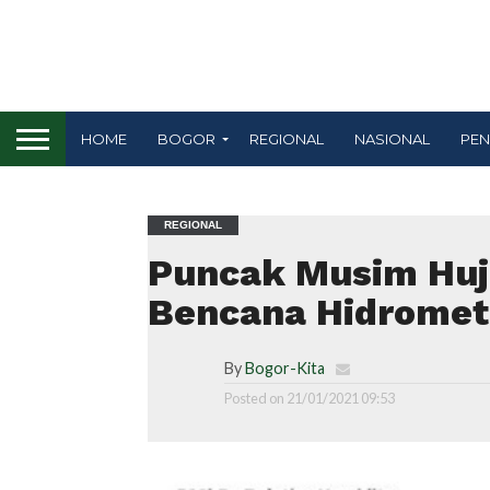
HOME
BOGOR
REGIONAL
NASIONAL
PEN
REGIONAL
Puncak Musim Huj
Bencana Hidromet
By
Bogor-Kita
Posted on
21/01/2021 09:53