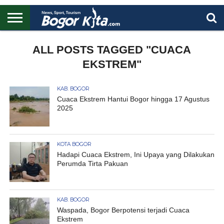
HOME
BOGOR
REGIONAL
NASIONAL
PENDIDIKAN
WISATA
OLAHRAGA
LAPORAN
PROFIL
ALL POSTS TAGGED "CUACA
UTAMA
EKSTREM"
KAB. BOGOR
Cuaca Ekstrem Hantui Bogor hingga 17 Agustus
2025
KOTA BOGOR
Hadapi Cuaca Ekstrem, Ini Upaya yang Dilakukan
Perumda Tirta Pakuan
KAB. BOGOR
Waspada, Bogor Berpotensi terjadi Cuaca
Ekstrem