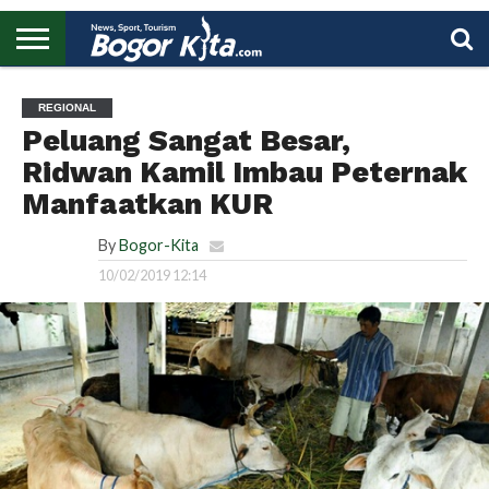
HOME
BOGOR
REGIONAL
NASIONAL
PENDIDIKAN
WISATA
OLAHRAGA
LAPORAN
PROFIL
UTAMA
REGIONAL
Peluang Sangat Besar,
Ridwan Kamil Imbau Peternak
Manfaatkan KUR
By
Bogor-Kita
10/02/2019 12:14