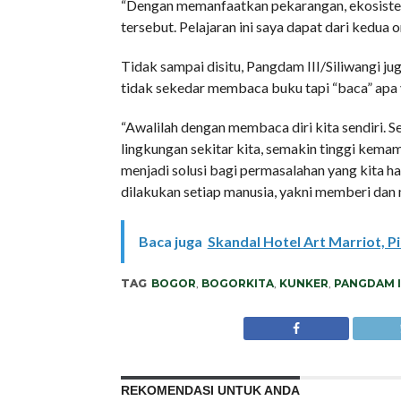
“Dengan memanfaatkan pekarangan, ekosistem 
tersebut. Pelajaran ini saya dapat dari kedua o
Tidak sampai disitu, Pangdam III/Siliwangi j
tidak sekedar membaca buku tapi “baca” apa y
“Awalilah dengan membaca diri kita sendiri. S
lingkungan sekitar kita, semakin tinggi kem
menjadi solusi bagi permasalahan yang kita h
dilakukan setiap manusia, yakni memberi dan 
Baca juga
Skandal Hotel Art Marriot, P
TAG
BOGOR
,
BOGORKITA
,
KUNKER
,
PANGDAM I
REKOMENDASI UNTUK ANDA