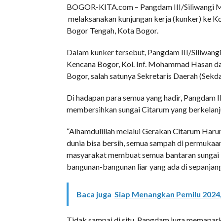
BOGOR-KITA.com – Pangdam III/Siliwangi Ma
melaksanakan kunjungan kerja (kunker) ke K
Bogor Tengah, Kota Bogor.
Dalam kunker tersebut, Pangdam III/Siliwang
Kencana Bogor, Kol. Inf. Mohammad Hasan da
Bogor, salah satunya Sekretaris Daerah (Sekd
Di hadapan para semua yang hadir, Pangdam 
membersihkan sungai Citarum yang berkelanj
“Alhamdulillah melalui Gerakan Citarum Harum
dunia bisa bersih, semua sampah di permukaa
masyarakat membuat semua bantaran sungai
bangunan-bangunan liar yang ada di sepanjan
Baca juga
Siap Menangkan Pemilu 2024
Tidak sampai di situ, Pangdam juga memapark