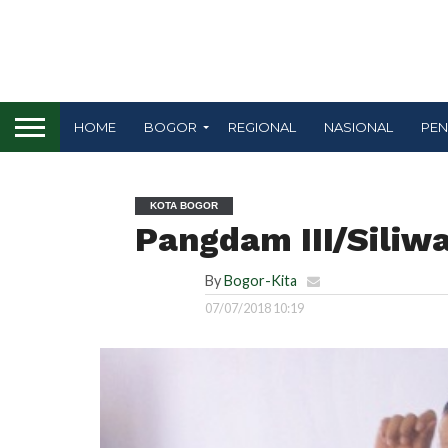
HOME
BOGOR
REGIONAL
NASIONAL
PEN
KOTA BOGOR
Pangdam III/Siliw
By
Bogor-Kita
07/07/2018 10:19