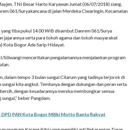
yjen. TNI Besar Harto Karyawan Jumat (06/07/2018) siang,
orem 061/Suryakancana di jalan Merdeka Ciwaringin, Kecamatan
i yang tiba pukul 14.00 WIB disambut Danrem 061/Surya
n jajarannya serta para tokoh agama dan tokoh masyarakat
a) Kota Bogor Ade Sarip Hidayat.
III/Siliwangi menceritakan pengalamannya menjalankan program
utan.
, dalam tempo 3 bulan sungai Citarum yang tadinya terjorok di
n sungai kita angkut. Temtunya dengan dukungan dan peran serta
 bersih, dengan kesadarannya mereka membongkar semua
g sungai,” beber Pangdam.
, DPD PAN Kota Bogor Miliki Motto Bantu Rakyat
an program Karang Kitri yang memiliki arti Pekarangan Tunas.